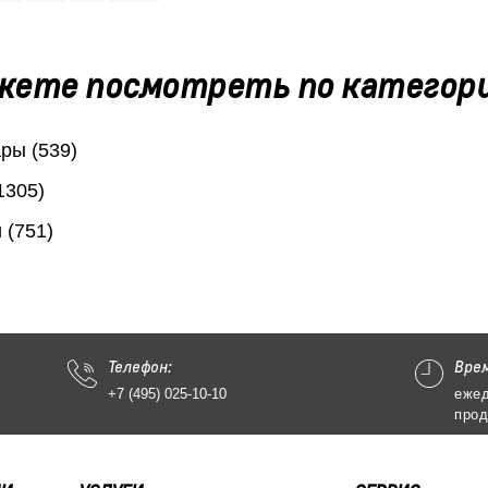
жете посмотреть по категор
ры (539)
1305)
 (751)
Телефон:
Вре
+7 (495) 025-10-10
ежед
прод