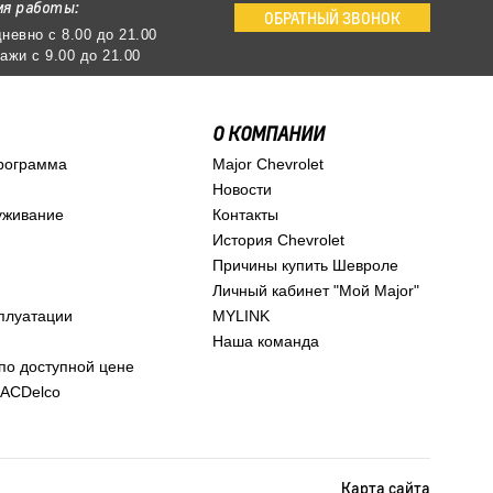
мя работы:
ОБРАТНЫЙ ЗВОНОК
невно с 8.00 до 21.00
ажи с 9.00 до 21.00
О КОМПАНИИ
рограмма
Major Chevrolet
Новости
уживание
Контакты
История Chevrolet
Причины купить Шевроле
Личный кабинет "Мой Major"
сплуатации
MYLINK
Наша команда
по доступной цене
 ACDelco
Карта сайта