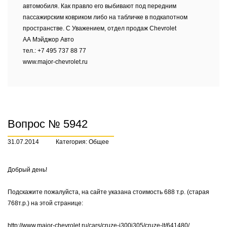
автомобиля. Как правло его выбивают под передним
пассажирским ковриком либо на табличке в подкапотном
пространстве. С Уважением, отдел продаж Chevrolet
АА Мэйджор Авто
тел.: +7 495 737 88 77
www.major-chevrolet.ru
Вопрос № 5942
31.07.2014
Категория: Общее
Добрый день!
Подскажите пожалуйста, на сайте указана стоимость 688 т.р. (старая
768т.р.) на этой странице:
http://www.major-chevrolet.ru/cars/cruze-j300j305/cruze-lt/641480/