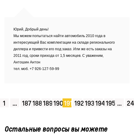
Юрий, Добрый день!
Мы можем попытаться найти автомобиль 2010 года в
интересующей Вас комплектации на складе регионального
диллера и привести его под заказ. Или же есть заказы на
2011 год, сроки прихода от 1,5 месяцев. С уваженим,
Антошин Антон
тел. моб. +7 926-127-59-99
1
...
187
188
189
190
191
192
193
194
195
...
24
Остальные вопросы вы можете