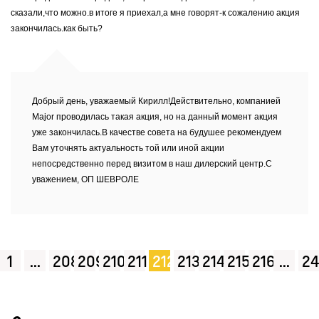
сказали,что можно.в итоге я приехал,а мне говорят-к сожалению акция
закончилась.как быть?
Добрый день, уважаемый Кирилл!Действительно, компанией
Major проводилась такая акция, но на данный момент акция
уже закончилась.В качестве совета на будушее рекомендуем
Вам уточнять актуальность той или иной акции
непосредственно перед визитом в наш дилерский центр.С
уважением, ОП ШЕВРОЛЕ
1
...
208
209
210
211
212
213
214
215
216
...
24