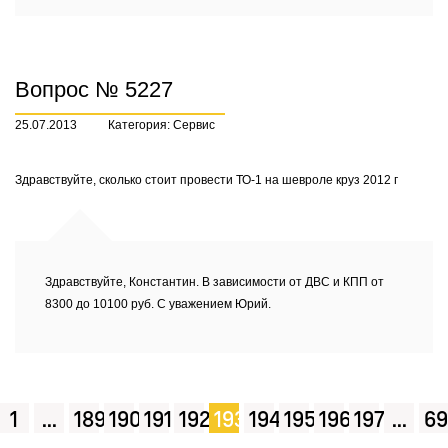
Вопрос № 5227
25.07.2013
Категория: Сервис
Здравствуйте, сколько стоит провести ТО-1 на шевроле круз 2012 г
Здравствуйте, Константин. В зависимости от ДВС и КПП от
8300 до 10100 руб. С уважением Юрий.
1
...
189
190
191
192
193
194
195
196
197
...
69