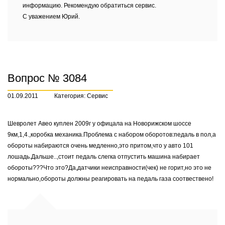
информацию. Рекомендую обратиться сервис.
С уважением Юрий.
Вопрос № 3084
01.09.2011
Категория: Сервис
Шевролет Авео куплен 2009г у офицала на Новорижском шоссе
9км,1,4.,коробка механика.Проблема с набором оборотов:педаль в пол,а
обороты набираются очень медленно,это притом,что у авто 101
лошадь.Дальше..,стоит педаль слегка отпустить машина набирает
обороты???Что это?Да,датчики неисправности(чек) не горит,но это не
нормально,обороты должны реагировать на педаль газа соотвествено!