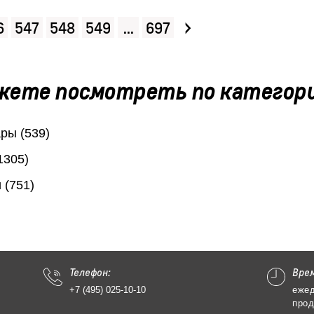
›
6
547
548
549
...
697
жете посмотреть по категор
ры (539)
1305)
 (751)
Телефон:
Вре
+7 (495) 025-10-10
ежед
прод