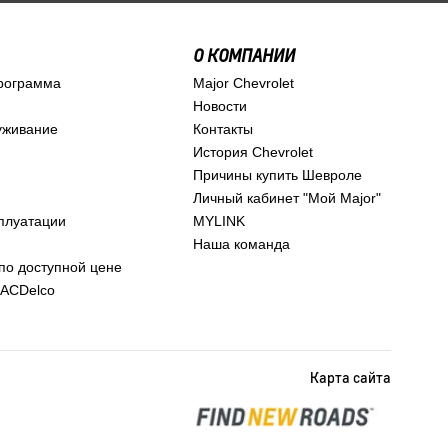
О КОМПАНИИ
рограмма
Major Chevrolet
Новости
уживание
Контакты
История Chevrolet
Причины купить Шевроле
Личный кабинет "Мой Major"
сплуатации
MYLINK
Наша команда
по доступной цене
 ACDelco
Карта сайта