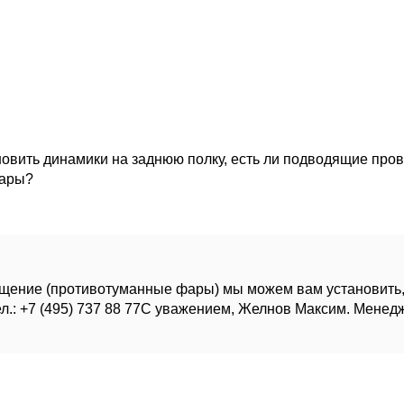
новить динамики на заднюю полку, есть ли подводящие про
фары?
ение (противотуманные фары) мы можем вам установить, ст
л.: +7 (495) 737 88 77С уважением, Желнов Максим. Менед