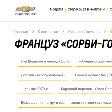
МОДЕЛИ
CHEVROLET В НАЛИЧИИ
С
Главная
О компании
История Chevrolet
Ф
ФРАНЦУЗ «СОРВИ-Г
Луи Шевроле и легенда Бона
«Американская меч
Логотип «галстук-бабочка»
Ранние новшества (19
Кризис 1970-х
Коренной перелом: Успех Chev
Возвращение на круги своя: нынешняя гоночная коман