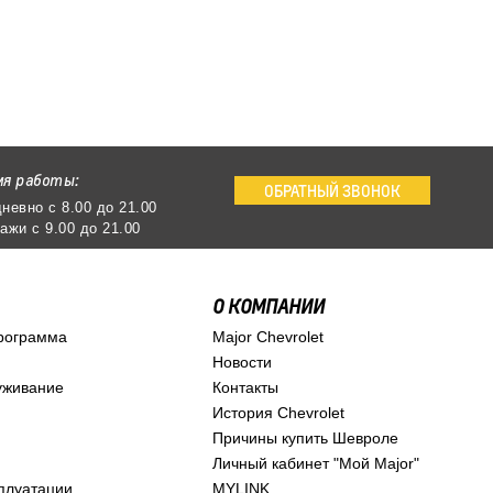
мя работы:
ОБРАТНЫЙ ЗВОНОК
невно с 8.00 до 21.00
ажи с 9.00 до 21.00
О КОМПАНИИ
рограмма
Major Chevrolet
Новости
уживание
Контакты
История Chevrolet
Причины купить Шевроле
Личный кабинет "Мой Major"
сплуатации
MYLINK