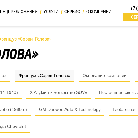
+7 
ПЕЦПРЕДЛОЖЕНИЯ
УСЛУГИ
СЕРВИС
О КОМПАНИИ
ОБ
ранцуз «Сорви-Голова»
ОЛОВА»
та»
Француз «Сорви-Голова»
Основание Компании
14-1940)
Х.А. Дэйн и «открытие SUV»
Постоянная связь 
ette (1980-е)
GM Daewoo Auto & Technology
Глобальная
да Chevrolet