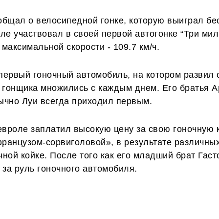
сообщал о велосипедной гонке, которую выиграл б
е участвовал в своей первой автогонке “Три мил
максимальной скорости - 109.7 км/ч.
первый гоночный автомобиль, на котором развил с
к гонщика множились с каждым днем. Его братья А
ычно Луи всегда приходил первым.
вроле заплатил высокую цену за свою гоночную к
ранцузом-сорвиголовой», в результате различных
ной койке. После того как его младший брат Гаст
 за руль гоночного автомобиля.