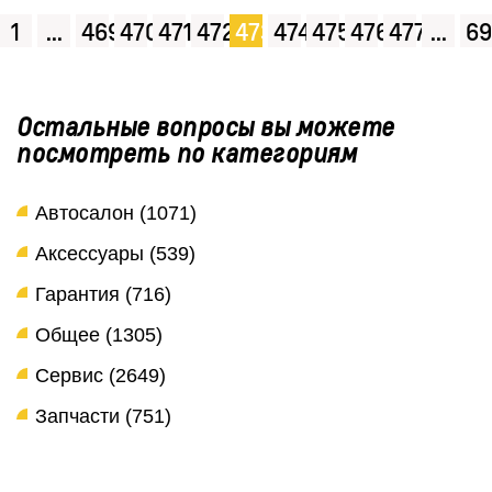
1
...
469
470
471
472
473
474
475
476
477
...
69
Остальные вопросы вы можете
посмотреть по категориям
Автосалон (1071)
Аксессуары (539)
Гарантия (716)
Общее (1305)
Сервис (2649)
Запчасти (751)