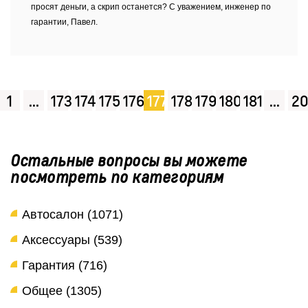
просят деньги, а скрип останется? С уважением, инженер по
гарантии, Павел.
1
...
173
174
175
176
177
178
179
180
181
...
20
Остальные вопросы вы можете
посмотреть по категориям
Автосалон (1071)
Аксессуары (539)
Гарантия (716)
Общее (1305)